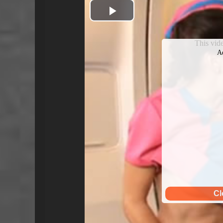
Play
Video
This vi
A
Cl