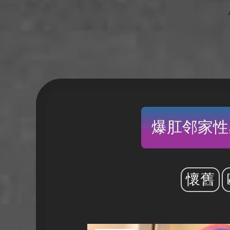
爆肛邻家性
懷舊