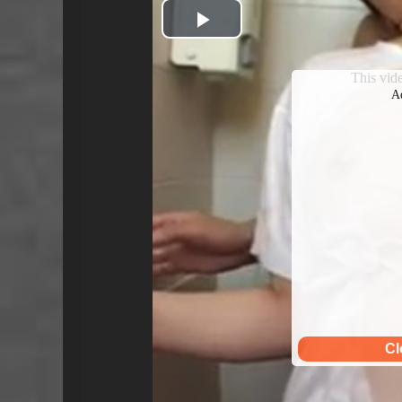
Play
Video
This vi
A
Cl